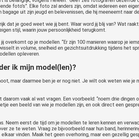
ert is belangrijk, volgens Heleen. “Geef zes fotografen dezelfd
lende foto’s”. Elke foto zal anders zijn, omdat iedereen een eig
gen bagage uit zijn jeugd en belevenissen, die hij meeneemt naar 
dat je goed weet wie jij bent. Waar word jij blij van? Wat raakt 
en stijl, waarin jouw persoonlijkheid terugkomt.
e jij overkomt op je modellen. “Er zijn 100 manieren waarop je iem
isselt in volume, snelheid en gezichtsuitdrukking tijdens het sp
modellen opleveren.
er ik mijn model(len)?
ot, maar daarmee ben je er nog niet. Je wilt ook weten wie je mo
daarom vaak al wat vragen. Een voorbeeld: “noem drie dingen o
 beetje een beeld van wie je modellen zijn, en ook direct een g
tas. Neem eerst de tijd om je modellen te leren kennen en verwach
ver ze te weten. Vraag ze bijvoorbeeld naar hun band, herinner
elkaar vinden. Maak het geen overhoring, maar een gezellig gesp