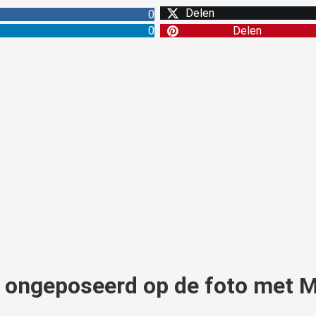
Delen
0
0
Delen
n ongeposeerd op de foto met