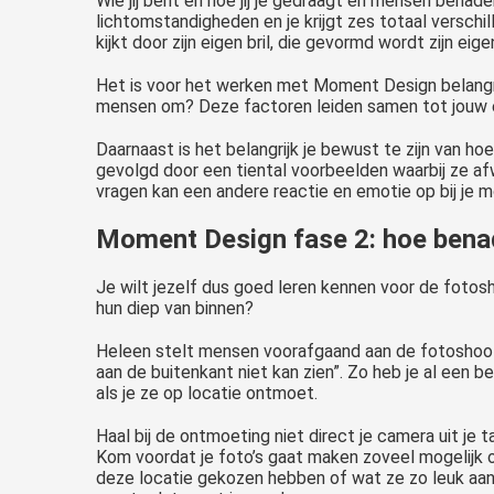
Wie jij bent en hoe jij je gedraagt en mensen benad
lichtomstandigheden en je krijgt zes totaal verschil
kijkt door zijn eigen bril, die gevormd wordt zijn ei
Het is voor het werken met Moment Design belangrijk 
mensen om? Deze factoren leiden samen tot jouw eig
Daarnaast is het belangrijk je bewust te zijn van ho
gevolgd door een tiental voorbeelden waarbij ze afw
vragen kan een andere reactie en emotie op bij je 
Moment Design fase 2: hoe benad
Je wilt jezelf dus goed leren kennen voor de fotosho
hun diep van binnen?
Heleen stelt mensen voorafgaand aan de fotoshoot 
aan de buitenkant niet kan zien”. Zo heb je al een
als je ze op locatie ontmoet.
Haal bij de ontmoeting niet direct je camera uit je 
Kom voordat je foto’s gaat maken zoveel mogelijk o
deze locatie gekozen hebben of wat ze zo leuk aan 