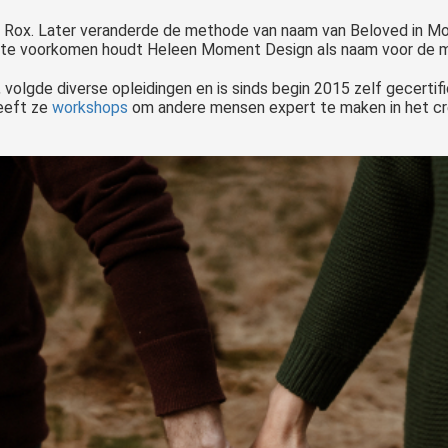
Rox. Later veranderde de methode van naam van Beloved in Mo
 te voorkomen houdt Heleen Moment Design als naam voor de met
olgde diverse opleidingen en is sinds begin 2015 zelf gecertif
eeft ze
workshops
om andere mensen expert te maken in het cr