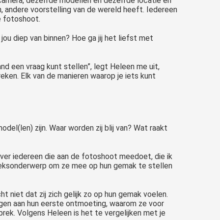
e camera, dezelfde modellen en dezelfde locatie en
en, andere voorstelling van de wereld heeft. Iedereen
de fotoshoot.
jou diep van binnen? Hoe ga jij het liefst met
and een vraag kunt stellen”, legt Heleen me uit,
reken. Elk van de manieren waarop je iets kunt
del(len) zijn. Waar worden zij blij van? Wat raakt
ver iedereen die aan de fotoshoot meedoet, die ik
espreksonderwerp om ze mee op hun gemak te stellen
t niet dat zij zich gelijk zo op hun gemak voelen.
ingen aan hun eerste ontmoeting, waarom ze voor
rek. Volgens Heleen is het te vergelijken met je