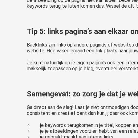
de afbeelding op de pagina niet kan laden. Deze t
keywords terug te laten komen dus. Wissel de alt-te
Tip 5: links pagina’s aan elkaar 
Backlinks zijn links op andere pagina’s of websites 
website. Hoe vaker iemand een link plaats naar jouw
Je kunt natuurlijk op je eigen pagina’s ook een inte
makkelijk toepassen op je blog, eventueel versterkt
Samengevat: zo zorg je dat je we
Ga direct aan de slag! Laat je niet ontmoedigen door
consistent en creatief bent dan kun jij daar ook kom
je keywords terugkomen in je titel, koppen e
je je afbeeldingen voorzien hebt van een relev
je gebruikt maakt van interne links