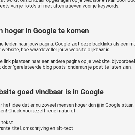
ekst wordt onzichtbaar opgeslagen op je website en kan door Go
xts van je foto’s af met alternatieven voor je keywords.
om hoger in Google te komen
die leiden naar jouw pagina. Google ziet deze backlinks als een 
 website, hoe waardevoller jouw website blijkbaar is.
rne link plaatsen naar een andere pagina op je website, bijvoorbe
 door ‘gerelateerde blog posts’ onderaan je post te laten zien.
bsite goed vindbaar is in Google
 het idee dat er nu zoveel mensen hoger dan jij in Google staan. 
en! Check voor jezelf regelmatig of...
n tekst
ante titel, omschrijving en alt-text