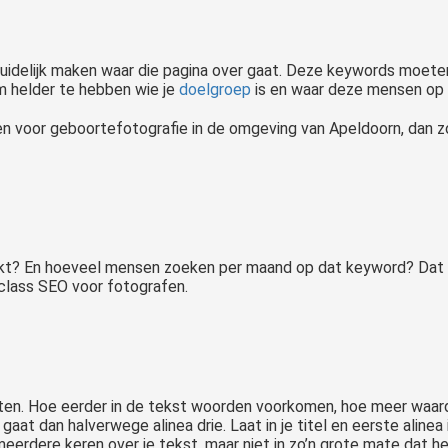
duidelijk maken waar die pagina over gaat. Deze keywords moe
om helder te hebben wie je
doelgroep
is en waar deze mensen op
nten voor geboortefotografie in de omgeving van Apeldoorn, dan 
kt? En hoeveel mensen zoeken per maand op dat keyword? Dat 
rclass SEO voor fotografen.
eksten. Hoe eerder in de tekst woorden voorkomen, hoe meer waa
 gaat dan halverwege alinea drie. Laat in je titel en eerste aline
erdere keren over je tekst, maar niet in zo’n grote mate dat he